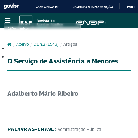
COMUNICA BR
ACESSO À INFORMAÇÃO
PARTI
IR
PARA
Pesquisar
O
CONTEÚDO
/
Acervo
/
v. 1 n. 2 (1943)
/
Artigos
Cadastro
Acesso
O Serviço de Assistência a Menores
Adalberto Mário Ribeiro
PALAVRAS-CHAVE:
Administração Pública