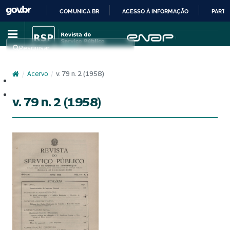
COMUNICA BR
ACESSO À INFORMAÇÃO
PARTI
IR
PARA
Pesquisar
O
CONTEÚDO
/
Acervo
/
v. 79 n. 2 (1958)
Cadastro
Acesso
v. 79 n. 2 (1958)