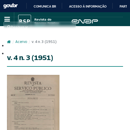
COMUNICA BR
ACESSO À INFORMAÇÃO
PARTI
IR
PARA
Pesquisar
O
CONTEÚDO
/
Acervo
/
v. 4 n. 3 (1951)
Cadastro
Acesso
v. 4 n. 3 (1951)