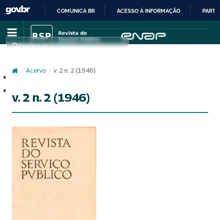
COMUNICA BR
ACESSO À INFORMAÇÃO
PARTI
IR
PARA
Pesquisar
O
CONTEÚDO
/
Acervo
/
v. 2 n. 2 (1946)
Cadastro
Acesso
v. 2 n. 2 (1946)