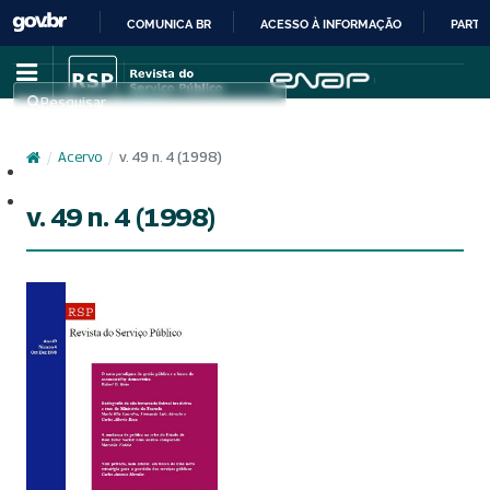
COMUNICA BR
ACESSO À INFORMAÇÃO
PARTI
IR
PARA
Pesquisar
O
CONTEÚDO
/
Acervo
/
v. 49 n. 4 (1998)
Cadastro
Acesso
v. 49 n. 4 (1998)