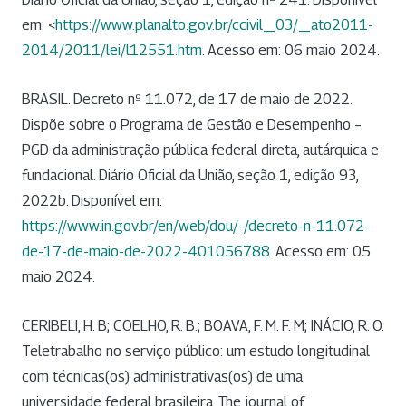
em: <
https://www.planalto.gov.br/ccivil_03/_ato2011-
2014/2011/lei/l12551.htm
. Acesso em: 06 maio 2024.
BRASIL. Decreto nº 11.072, de 17 de maio de 2022.
Dispõe sobre o Programa de Gestão e Desempenho –
PGD da administração pública federal direta, autárquica e
fundacional. Diário Oficial da União, seção 1, edição 93,
2022b. Disponível em:
https://www.in.gov.br/en/web/dou/-/decreto-n-11.072-
de-17-de-maio-de-2022-401056788
. Acesso em: 05
maio 2024.
CERIBELI, H. B; COELHO, R. B.; BOAVA, F. M. F. M; INÁCIO, R. O.
Teletrabalho no serviço público: um estudo longitudinal
com técnicas(os) administrativas(os) de uma
universidade federal brasileira. The journal of