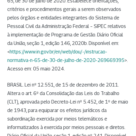
65, de 30 de julho de 2020. Estabelece orientações,
critérios e procedimentos gerais a serem observados
pelos órgãos e entidades integrantes do Sistema de
Pessoal Civil da Administração Federal – SIPEC relativos
à implementação de Programa de Gestão. Diário Oficial
da União, seção 1, edição 146, 2020b. Disponível em:
<
https://www.in.gov.br/en/web/dou/-/instrucao-
normativa-n-65-de-30-de-julho-de-2020-269669395
>.
Acesso em: 05 maio 2024.
BRASIL. Lei nº 12.551, de 15 de dezembro de 2011.
Altera o art. 6º da Consolidação das Leis do Trabalho
(CLT), aprovada pelo Decreto-Lei nº 5.452, de 1º de maio
de 1943, para equiparar os efeitos jurídicos da
subordinação exercida por meios telemáticos e
informatizados à exercida por meios pessoais e diretos.
Diário Oficial da União, seção 1, edição nº 241. Disponível