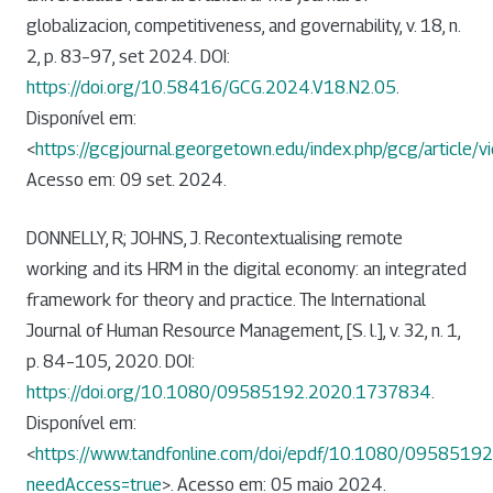
globalizacion, competitiveness, and governability, v. 18, n.
2, p. 83–97, set 2024. DOI:
https://doi.org/10.58416/GCG.2024.V18.N2.05
.
Disponível em:
<
https://gcgjournal.georgetown.edu/index.php/gcg/article
Acesso em: 09 set. 2024.
DONNELLY, R; JOHNS, J. Recontextualising remote
working and its HRM in the digital economy: an integrated
framework for theory and practice. The International
Journal of Human Resource Management, [S. l.], v. 32, n. 1,
p. 84–105, 2020. DOI:
https://doi.org/10.1080/09585192.2020.1737834
.
Disponível em:
<
https://www.tandfonline.com/doi/epdf/10.1080/095851
needAccess=true
>. Acesso em: 05 maio 2024.