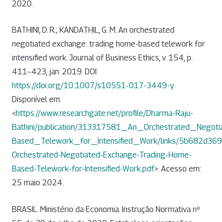
2020.
BATHINI, D. R.; KANDATHIL, G. M. An orchestrated
negotiated exchange: trading home-based telework for
intensified work. Journal of Business Ethics, v. 154, p.
411–423, jan. 2019. DOI:
https://doi.org/10.1007/s10551-017-3449-y
.
Disponível em:
<
https://www.researchgate.net/profile/Dharma-Raju-
Bathini/publication/313317581_An_Orchestrated_Nego
Based_Telework_for_Intensified_Work/links/5b682d36
Orchestrated-Negotiated-Exchange-Trading-Home-
Based-Telework-for-Intensified-Work.pdf
>. Acesso em:
25 maio 2024.
BRASIL. Ministério da Economia. Instrução Normativa nº