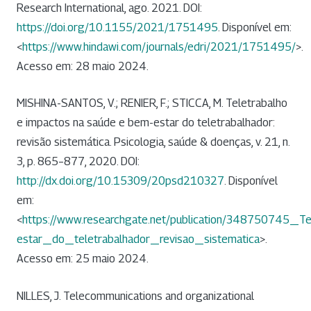
Research International, ago. 2021. DOI:
https://doi.org/10.1155/2021/1751495
. Disponível em:
<
https://www.hindawi.com/journals/edri/2021/1751495/
>.
Acesso em: 28 maio 2024.
MISHINA-SANTOS, V.; RENIER, F.; STICCA, M. Teletrabalho
e impactos na saúde e bem-estar do teletrabalhador:
revisão sistemática. Psicologia, saúde & doenças, v. 21, n.
3, p. 865–877, 2020. DOI:
http://dx.doi.org/10.15309/20psd210327
. Disponível
em:
<
https://www.researchgate.net/publication/34875074
estar_do_teletrabalhador_revisao_sistematica
>.
Acesso em: 25 maio 2024.
NILLES, J. Telecommunications and organizational