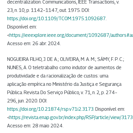
decentralization. Communications, IEEE Transactions, v.
23, n. 10, p. 1142–1147, out. 1975. DOI:
https://doi.org/10.1109/TCOM.1975.1092687
.
Disponível em:
<
https://ieeexplore.ieee.org/document/1092687/authors#a
Acesso em: 26 abr. 2024.
NOGUEIRA FILHO, J. DE A.; OLIVEIRA, M. A. M.; SÄMY, F. P. C.;
NUNES, A. O teletrabalho como indutor de aumentos de
produtividade e da racionalização de custos: uma
aplicação empírica no Ministério da Justiça e Segurança
Pública. Revista Do Serviço Público, v. 71, n. 2, p. 274–
296, jun. 2020. DOI:
https://doi.org/10.21874/rsp.v71i2.3173
. Disponível em:
<
https://revista.enap.gov.br/index.php/RSP/article/view/3173
Acesso em: 28 maio 2024.