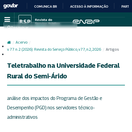
COMUNICA BR
ACESSO À INFORMAÇÃO
PARTI
IR
PARA
Pesquisar
O
CONTEÚDO
/
Acervo
/
Cadastro
v. 77 n. 2 (2026): Revista do Serviço Público, v.77, n.2, 2026
/
Artigos
Acesso
Teletrabalho na Universidade Federal
Rural do Semi-Árido
análise dos impactos do Programa de Gestão e
Desempenho (PGD) nos servidores técnico-
administrativos