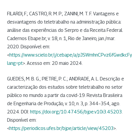
FILARDI, F.; CASTRO, R. M. P.; ZANINI, M. T. F. Vantagens e
desvantagens do teletrabalho na administração pública:
análise das experiências do Serpro e da Receita Federal.
Cadernos Ebape.br, v. 18, n. 1, Rio de Janeiro, jan./mar.
2020. Disponível em:
<
https://www.scielo.br/j/cebape/a/pJSWmhnCPvz6fGwdkcFy
lang=pt
>. Acesso em: 20 maio 2024.
GUEDES, M. B. G.; PIETRE, P. C.; ANDRADE, A. L. Descrição e
caracterização dos estudos sobre teletrabalho no setor
público no mundo a partir da covid-19. Revista Brasileira
de Engenharia de Produção, v. 10, n. 3, p. 344–354, ago.
2024. DOI:
https://doi.org/10.47456/bjpe.v10i3.45203
.
Disponível em:
<
https://periodicos.ufes.br/bjpe/article/view/45203
>.