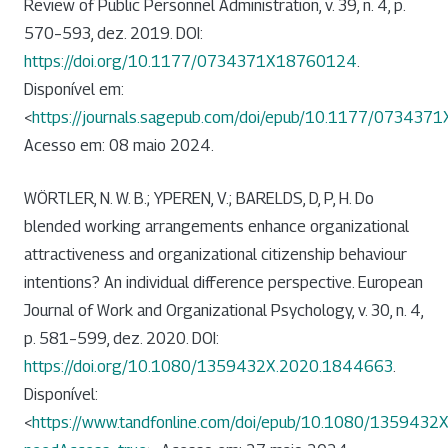
Review of Public Personnel Administration, v. 39, n. 4, p.
570–593, dez. 2019. DOI:
https://doi.org/10.1177/0734371X18760124
.
Disponível em:
<
https://journals.sagepub.com/doi/epub/10.1177/07343
Acesso em: 08 maio 2024.
WÖRTLER, N. W. B.; YPEREN, V.; BARELDS, D, P, H. Do
blended working arrangements enhance organizational
attractiveness and organizational citizenship behaviour
intentions? An individual difference perspective. European
Journal of Work and Organizational Psychology, v. 30, n. 4,
p. 581–599, dez. 2020. DOI:
https://doi.org/10.1080/1359432X.2020.1844663
.
Disponível:
<
https://www.tandfonline.com/doi/epub/10.1080/135943