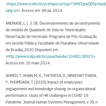
<
https://www.scielo.br/j/cebape/a/rhyjxT5KWZgwQDDp4pq
lang=pt
>. Acesso em: 08 jul. 2024.
ANDRADE, L. L. S. DE. Desenvolvimento de um instrumento
de medida de Qualidade de Vida no Teletrabalho.
Dissertação de mestrado. Programa de Pós-Graduação
em Gestão Pública. Faculdade de Planaltina. Universidade
de Brasília, 2020. Disponível em:
<
http://www.realp.unb.br/jspui/handle/10482/38921
>.
Acesso em: 20 maio 2024.
AHMED, T.; KHAN, M., K.; THITIVESA, D.; SIRAPHATTHADA,
Y.; PHUMDARA, T. (2020). Impact of employees
engagement and knowledge sharing on organizational
performance: study of HR challenges in COVID-19
Pandemic. Journal Human Systems Management, v. 39, n.