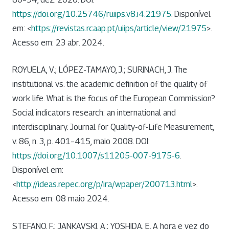
https://doi.org/10.25746/ruiips.v8.i4.21975
. Disponível
em: <
https://revistas.rcaap.pt/uiips/article/view/21975
>.
Acesso em: 23 abr. 2024.
ROYUELA, V.; LÓPEZ-TAMAYO, J.; SURINACH, J. The
institutional vs. the academic definition of the quality of
work life. What is the focus of the European Commission?
Social indicators research: an international and
interdisciplinary. Journal for Quality-of-Life Measurement,
v. 86, n. 3, p. 401–415, maio 2008. DOI:
https://doi.org/10.1007/s11205-007-9175-6
.
Disponível em:
<
http://ideas.repec.org/p/ira/wpaper/200713.html
>.
Acesso em: 08 maio 2024.
STEFANO, F.; JANKAVSKI, A.; YOSHIDA, E. A hora e vez do