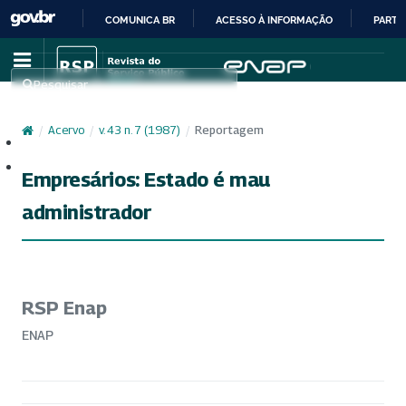
COMUNICA BR
ACESSO À INFORMAÇÃO
PARTI
IR
PARA
Pesquisar
O
CONTEÚDO
/
Acervo
/
v. 43 n. 7 (1987)
/
Reportagem
Cadastro
Acesso
Empresários: Estado é mau
administrador
RSP Enap
ENAP