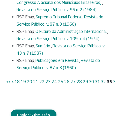
Congresso A acionai dos Municípios Brasileiros)
,
Revista do Serviço Público: v. 96 n. 2 (1964)
RSP Enap,
Supremo Tribunal Federal
,
Revista do
Serviço Público: v. 87 n. 3 (1960)
RSP Enap,
O Futuro da Administração Internacional
,
Revista do Serviço Público: v. 109 n. 4 (1974)
RSP Enap,
Sumário
,
Revista do Serviço Público: v.
43 n. 7 (1987)
RSP Enap,
Publicações em Revista
,
Revista do
Serviço Público: v. 87 n. 3 (1960)
<<
<
18
19
20
21
22
23
24
25
26
27
28
29
30
31
32
33
3
Enviar Submissão