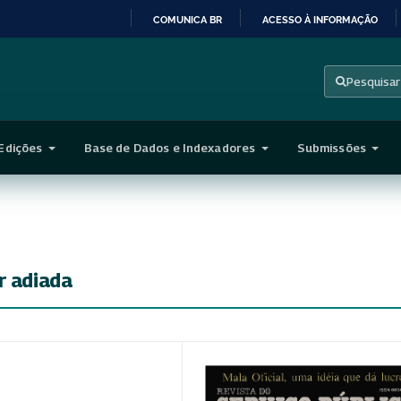
COMUNICA BR
ACESSO À INFORMAÇÃO
IR
PARA
Pesquisar
O
CONTEÚDO
Edições
Base de Dados e Indexadores
Submissões
r adiada