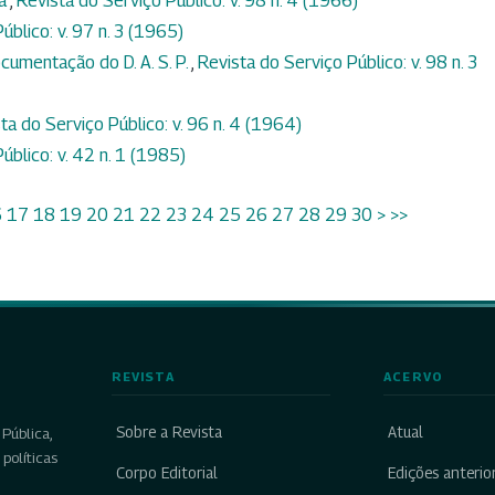
ca
,
Revista do Serviço Público: v. 98 n. 4 (1966)
úblico: v. 97 n. 3 (1965)
cumentação do D. A. S. P.
,
Revista do Serviço Público: v. 98 n. 3
ta do Serviço Público: v. 96 n. 4 (1964)
úblico: v. 42 n. 1 (1985)
6
17
18
19
20
21
22
23
24
25
26
27
28
29
30
>
>>
REVISTA
ACERVO
Sobre a Revista
Atual
Pública,
políticas
Corpo Editorial
Edições anterio