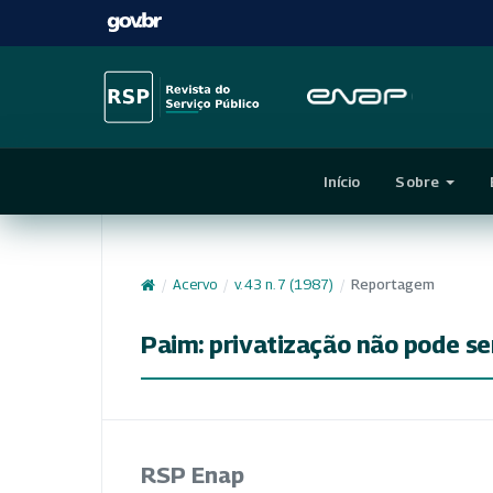
Início
Sobre
/
Acervo
/
v. 43 n. 7 (1987)
/
Reportagem
Paim: privatização não pode se
RSP Enap