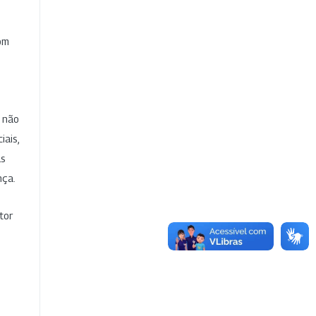
com
e não
iais,
as
nça.
tor