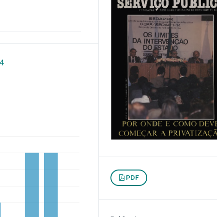
94
PDF