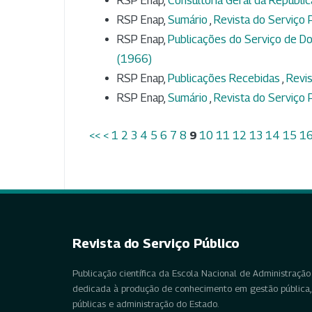
RSP Enap,
Consultoria Geral da Repúbli
RSP Enap,
Sumário
,
Revista do Serviço P
RSP Enap,
Publicações do Serviço de Do
(1966)
RSP Enap,
Publicações Recebidas
,
Revis
RSP Enap,
Sumário
,
Revista do Serviço P
<<
<
1
2
3
4
5
6
7
8
9
10
11
12
13
14
15
1
Revista do Serviço Público
Publicação científica da Escola Nacional de Administração 
dedicada à produção de conhecimento em gestão pública, 
públicas e administração do Estado.