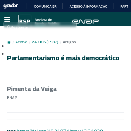
COMUNICA BR
ACESSO À INFORMAÇÃO
PARTI
IR
PARA
Pesquisar
O
CONTEÚDO
/
Acervo
/
v. 43 n. 6 (1987)
/
Artigos
Cadastro
Acesso
Parlamentarismo é mais democrático
Pimenta da Veiga
ENAP