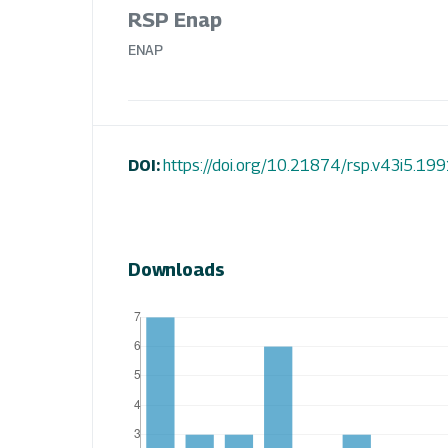
RSP Enap
ENAP
DOI:
https://doi.org/10.21874/rsp.v43i5.19
Downloads