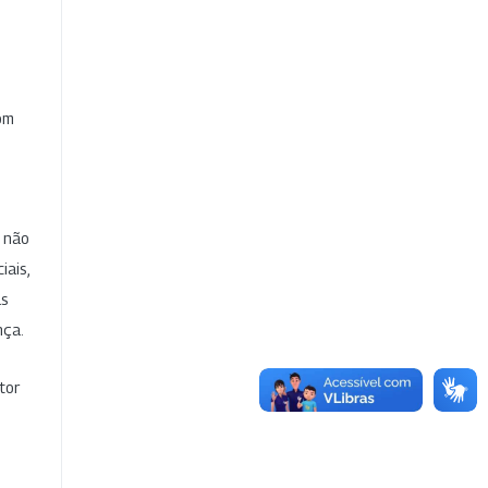
com
e não
iais,
as
nça.
tor