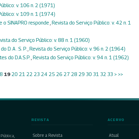
úblico: v. 106 n. 2 (1971)
úblico: v. 109 n. 1 (1974)
 e o SINAPRO responde
,
Revista do Serviço Público: v. 42 n. 1
vista do Serviço Público: v. 88 n. 1 (1960)
o D. A . S. P.
,
Revista do Serviço Público: v. 96 n. 2 (1964)
es do D.A.S.P.
,
Revista do Serviço Público: v. 94 n. 1 (1962)
8
19
20
21
22
23
24
25
26
27
28
29
30
31
32
33
>
>>
REVISTA
ACERVO
Sobre a Revista
Atual
Pública,