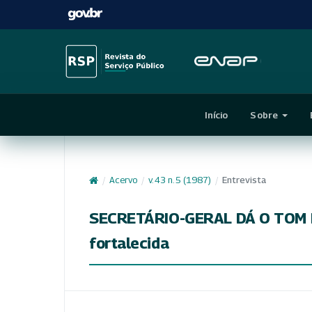
Início
Sobre
/
Acervo
/
v. 43 n. 5 (1987)
/
Entrevista
SECRETÁRIO-GERAL DÁ O TOM D
fortalecida