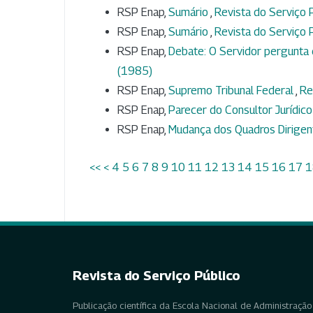
RSP Enap,
Sumário
,
Revista do Serviço P
RSP Enap,
Sumário
,
Revista do Serviço P
RSP Enap,
Debate: O Servidor pergunta
(1985)
RSP Enap,
Supremo Tribunal Federal
,
Re
RSP Enap,
Parecer do Consultor Jurídico d
RSP Enap,
Mudança dos Quadros Dirigent
<<
<
4
5
6
7
8
9
10
11
12
13
14
15
16
17
1
Revista do Serviço Público
Publicação científica da Escola Nacional de Administração 