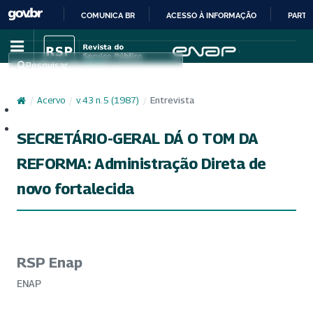
COMUNICA BR
ACESSO À INFORMAÇÃO
PARTI
IR
PARA
Pesquisar
O
CONTEÚDO
/
Acervo
/
v. 43 n. 5 (1987)
/
Entrevista
Cadastro
Acesso
SECRETÁRIO-GERAL DÁ O TOM DA
REFORMA: Administração Direta de
novo fortalecida
RSP Enap
ENAP