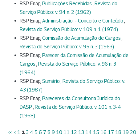
RSP Enap,
Publicações Recebidas
,
Revista do
Serviço Público: v. 94 n. 2 (1962)
RSP Enap,
Administração: - Conceito e Conteúdo
,
Revista do Serviço Público: v. 109 n. 1 (1974)
RSP Enap,
Comissão de Acumulação de Cargos
,
Revista do Serviço Público: v. 95 n. 3 (1963)
RSP Enap,
Parecer da Comissão de Acumulação de
Cargos
,
Revista do Serviço Público: v. 96 n. 3
(1964)
RSP Enap,
Sumário
,
Revista do Serviço Público: v.
43 (1987)
RSP Enap,
Pareceres da Consultoria Jurídica do
DASP
,
Revista do Serviço Público: v. 101 n. 3-4
(1968)
<<
<
1
2
3
4
5
6
7
8
9
10
11
12
13
14
15
16
17
18
19
20