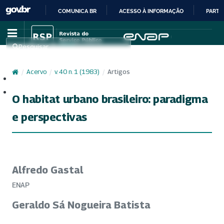
COMUNICA BR
ACESSO À INFORMAÇÃO
PARTI
IR
PARA
Pesquisar
O
CONTEÚDO
/
Acervo
/
v. 40 n. 1 (1983)
/
Artigos
Cadastro
Acesso
O habitat urbano brasileiro: paradigma
e perspectivas
Alfredo Gastal
ENAP
Geraldo Sá Nogueira Batista