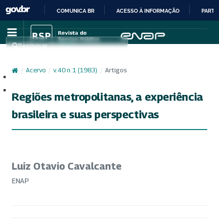
COMUNICA BR
ACESSO À INFORMAÇÃO
PARTI
IR
PARA
Pesquisar
O
CONTEÚDO
/
Acervo
/
v. 40 n. 1 (1983)
/
Artigos
Cadastro
Acesso
Regiões metropolitanas, a experiência
brasileira e suas perspectivas
Luiz Otavio Cavalcante
ENAP