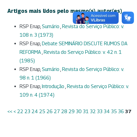
Artigos mais lidos pelo mesmo(s) autor(es)
RSP Enap,
Sumário
,
Revista do Serviço Público: v.
108 n. 3 (1973)
RSP Enap,
Debate SEMINÁRIO DISCUTE RUMOS DA
REFORMA
,
Revista do Serviço Público: v. 42 n. 1
(1985)
RSP Enap,
Sumário
,
Revista do Serviço Público: v.
98 n. 1 (1966)
RSP Enap,
Introdução
,
Revista do Serviço Público: v.
109 n. 4 (1974)
<<
<
22
23
24
25
26
27
28
29
30
31
32
33
34
35
36
37