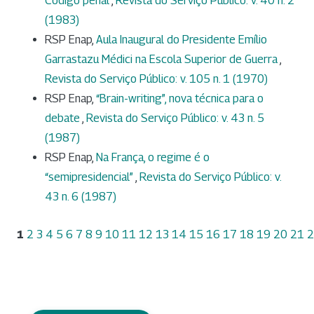
Código penal
,
Revista do Serviço Público: v. 40 n. 2
(1983)
RSP Enap,
Aula Inaugural do Presidente Emílio
Garrastazu Médici na Escola Superior de Guerra
,
Revista do Serviço Público: v. 105 n. 1 (1970)
RSP Enap,
“Brain-writing”, nova técnica para o
debate
,
Revista do Serviço Público: v. 43 n. 5
(1987)
RSP Enap,
Na França, o regime é o
“semipresidencial”
,
Revista do Serviço Público: v.
43 n. 6 (1987)
1
2
3
4
5
6
7
8
9
10
11
12
13
14
15
16
17
18
19
20
21
2