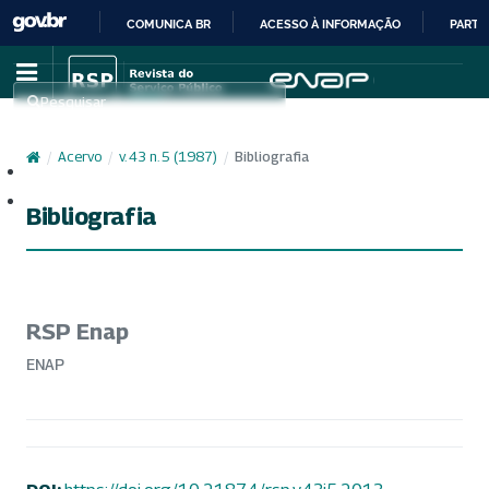
COMUNICA BR
ACESSO À INFORMAÇÃO
PARTI
IR
PARA
Pesquisar
O
CONTEÚDO
/
Acervo
/
v. 43 n. 5 (1987)
/
Bibliografia
Cadastro
Acesso
Bibliografia
RSP Enap
ENAP