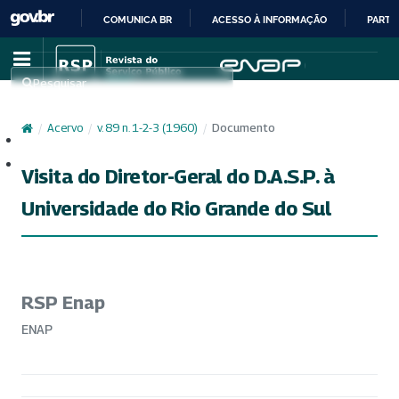
COMUNICA BR
ACESSO À INFORMAÇÃO
PARTI
IR
PARA
Pesquisar
O
CONTEÚDO
/
Acervo
/
v. 89 n. 1-2-3 (1960)
/
Documento
Cadastro
Acesso
Visita do Diretor-Geral do D.A.S.P. à
Universidade do Rio Grande do Sul
RSP Enap
ENAP