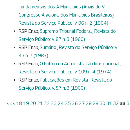
Fundamentais dos A Municípios (Anais do V
Congresso A acionai dos Municípios Brasileiros)
,
Revista do Serviço Público: v. 96 n. 2 (1964)
RSP Enap,
Supremo Tribunal Federal
,
Revista do
Serviço Público: v. 87 n. 3 (1960)
RSP Enap,
Sumário
,
Revista do Serviço Público: v.
43 n. 7 (1987)
RSP Enap,
O Futuro da Administração Internacional
,
Revista do Serviço Público: v. 109 n. 4 (1974)
RSP Enap,
Publicações em Revista
,
Revista do
Serviço Público: v. 87 n. 3 (1960)
<<
<
18
19
20
21
22
23
24
25
26
27
28
29
30
31
32
33
3