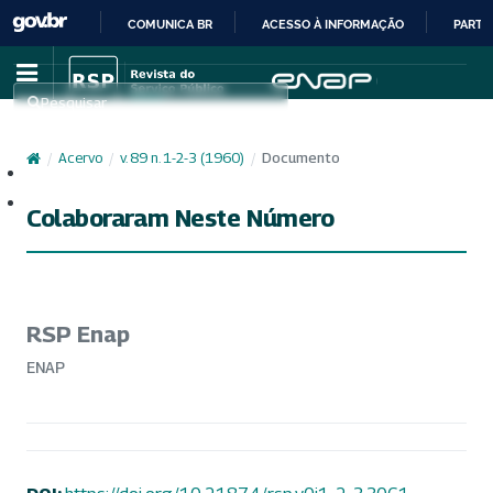
COMUNICA BR
ACESSO À INFORMAÇÃO
PARTI
IR
PARA
Pesquisar
O
CONTEÚDO
/
Acervo
/
v. 89 n. 1-2-3 (1960)
/
Documento
Cadastro
Acesso
Colaboraram Neste Número
RSP Enap
ENAP