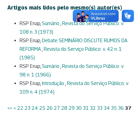
Artigos mais lidos pelo mesmo(s) autor(es)
RSP Enap,
Sumário
,
Revista do Serviço Público: v.
108 n. 3 (1973)
RSP Enap,
Debate SEMINÁRIO DISCUTE RUMOS DA
REFORMA
,
Revista do Serviço Público: v. 42 n. 1
(1985)
RSP Enap,
Sumário
,
Revista do Serviço Público: v.
98 n. 1 (1966)
RSP Enap,
Introdução
,
Revista do Serviço Público: v.
109 n. 4 (1974)
<<
<
22
23
24
25
26
27
28
29
30
31
32
33
34
35
36
37