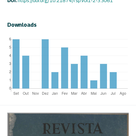
DOI:
https://doi.org/10.21874/rsp.v0i1-2-3.3061
Downloads