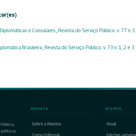
tor(es)
 Diplomáticas e Consulares
,
Revista do Serviço Público: v. 77 n. 1
plomática Brasileira
,
Revista do Serviço Público: v. 73 n. 1, 2 e 3
REVISTA
ACERVO
Sobre a Revista
Atual
Pública,
políticas
Corpo Editorial
Edições anterio