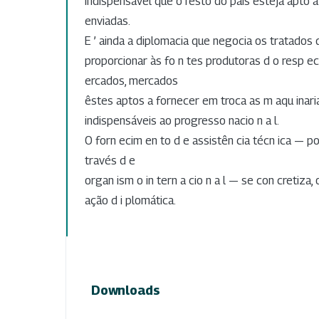
indispensável que o resto do país esteja apto a
enviadas.
E ’ ainda a diplomacia que negocia os tratados
proporcionar às fo n tes produtoras d o resp ect
ercados, mercados
êstes aptos a fornecer em troca as m aqu inari
indispensáveis ao progresso nacio n a l.
O forn ecim en to d e assistên cia técn ica — po
través d e
organ ism o in tern a cio n a l — se con cretiza,
ação d i plomática.
Downloads