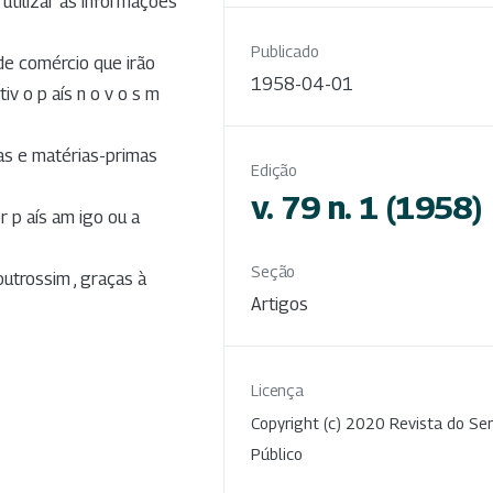
 utilizar as informações
Publicado
 de comércio que irão
1958-04-01
iv o p aís n o v o s m
as e matérias-primas
Edição
v. 79 n. 1 (1958)
r p aís am igo ou a
Seção
 outrossim , graças à
Artigos
Licença
Copyright (c) 2020 Revista do Ser
Público