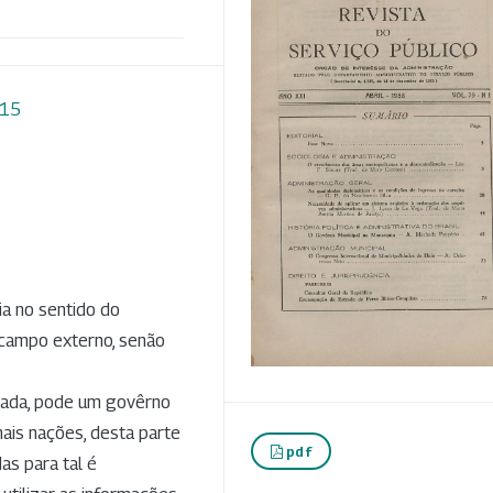
215
ia no sentido do
o campo externo, senão
rada, pode um govêrno
ais nações, desta parte
pdf
as para tal é