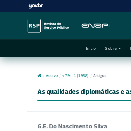
Início
Sobre
/
Acervo
/
v. 79 n. 1 (1958)
/
Artigos
As qualidades diplomáticas e as
G.E. Do Nascimento Silva