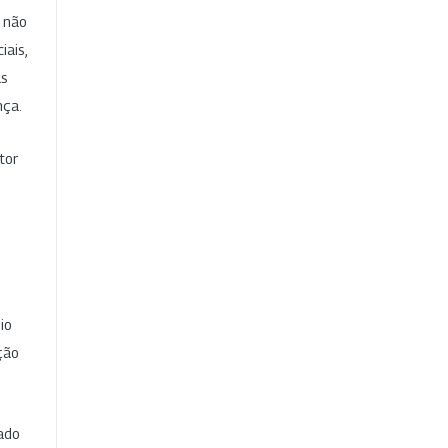
e não
iais,
as
nça.
tor
io
ção
cado