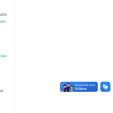
b uma
ion-
 Uso
com