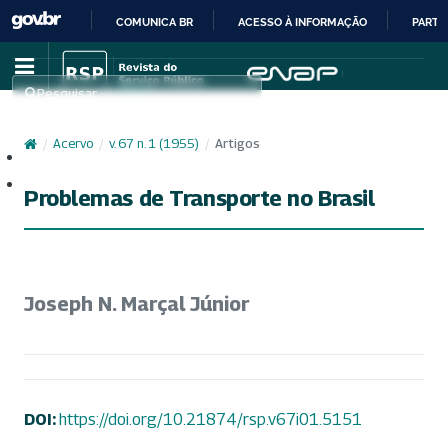
COMUNICA BR
ACESSO À INFORMAÇÃO
PARTI
IR
PARA
Pesquisar
O
CONTEÚDO
/
Acervo
/
v. 67 n. 1 (1955)
/
Artigos
Cadastro
Acesso
Problemas de Transporte no Brasil
Joseph N. Marçal Júnior
DOI:
https://doi.org/10.21874/rsp.v67i01.5151