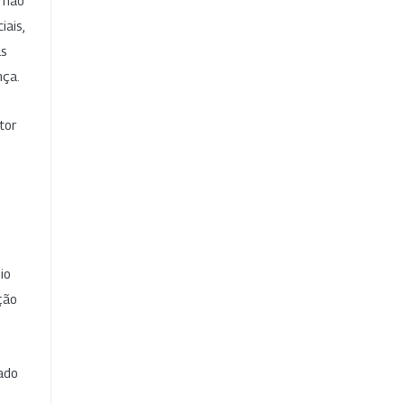
e não
iais,
as
nça.
tor
io
ção
cado
e