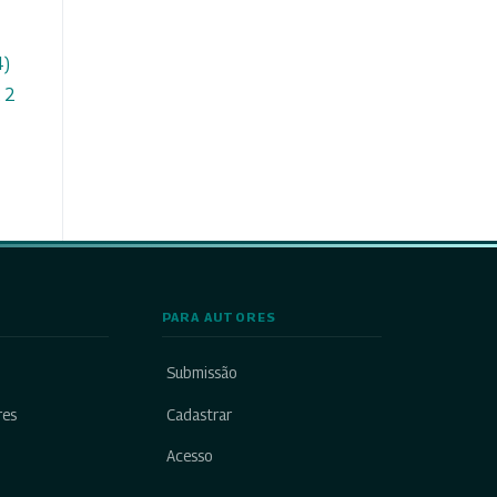
4)
. 2
PARA AUTORES
Submissão
res
Cadastrar
Acesso