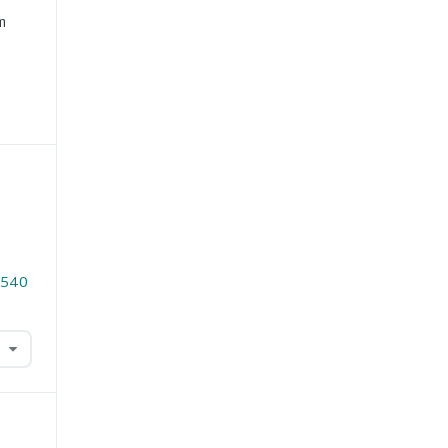
m
2.540