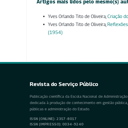
Artigos mais lidos pelo mesmo(s) au
Yves Orlando Tito de Oliveira,
Criação do
Yves Orlando Tito de Oliveira,
Reflexões 
(1954)
Revista do Serviço Público
Publicação científica da Escola Nacional de Administração 
dedicada à produção de conhecimento em gestão pública, 
públicas e administração do Estado.
ISSN (ONLINE): 2357-8017
ISSN (IMPRESSO): 0034-9240