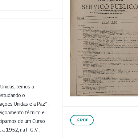
4
Unidas, temos a
estudando o
açoes Unidas e a Paz” .
eiçoamento técnico e
PDF
ticipamos de um Curso
 1952, na F .G .V .