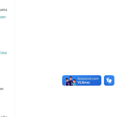
b uma
ion-
 Uso
com