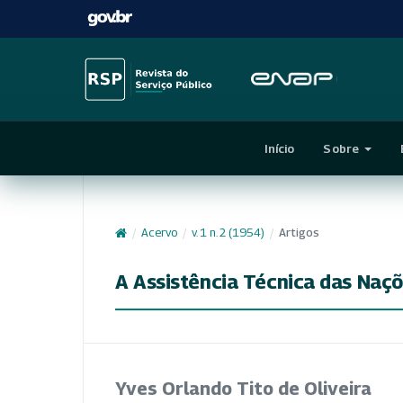
Início
Sobre
/
Acervo
/
v. 1 n. 2 (1954)
/
Artigos
A Assistência Técnica das Naçõ
Yves Orlando Tito de Oliveira