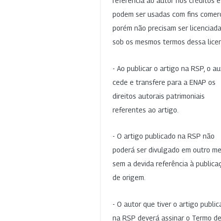
referência ao autor nos créditos 
podem ser usadas com fins comerc
porém não precisam ser licenciad
sob os mesmos termos dessa lice
- Ao publicar o artigo na RSP, o au
cede e transfere para a ENAP os
direitos autorais patrimoniais
referentes ao artigo.
- O artigo publicado na RSP não
poderá ser divulgado em outro me
sem a devida referência à publica
de origem.
- O autor que tiver o artigo publi
na RSP deverá assinar o Termo d