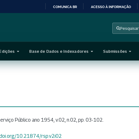
COMUNICA BR
ACESSO À INFORMAÇÃO
IR
PARA
Pesquisar
O
CONTEÚDO
Edições
Base de Dados e Indexadores
Submissões
erviço Público ano 1954, v.02, n.02, pp. 03-102.
//doi.org/10.21874/rsp.v2i02