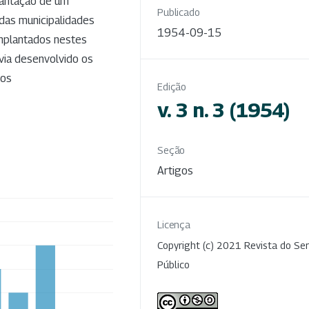
lantação de um
Publicado
das municipalidades
1954-09-15
mplantados nestes
via desenvolvido os
nos
Edição
v. 3 n. 3 (1954)
Seção
Artigos
Licença
Copyright (c) 2021 Revista do Ser
Público