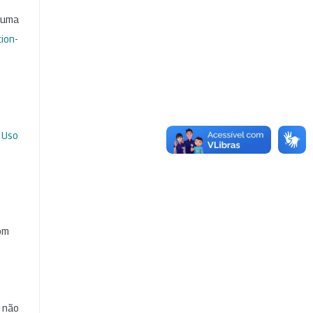
b uma
ion-
 Uso
com
e não