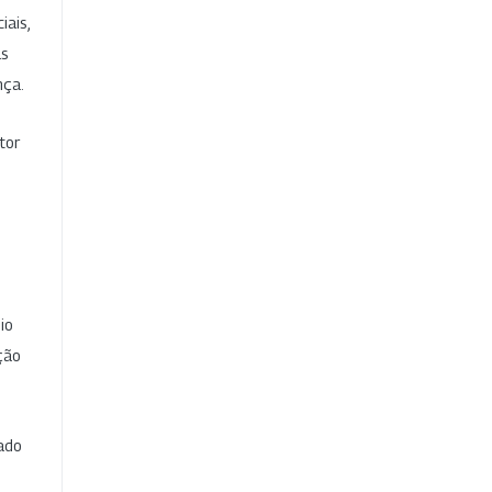
iais,
as
nça.
tor
io
ção
cado
e