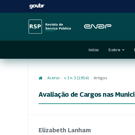
Início
Sobre
/
Acervo
/
v. 3 n. 3 (1954)
/
Artigos
Avaliação de Cargos nas Munic
Elizabeth Lanham