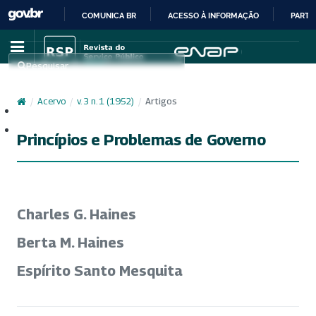
COMUNICA BR
ACESSO À INFORMAÇÃO
PARTI
IR
PARA
Pesquisar
O
CONTEÚDO
/
Acervo
/
v. 3 n. 1 (1952)
/
Artigos
Cadastro
Acesso
Princípios e Problemas de Governo
Charles G. Haines
Berta M. Haines
Espírito Santo Mesquita