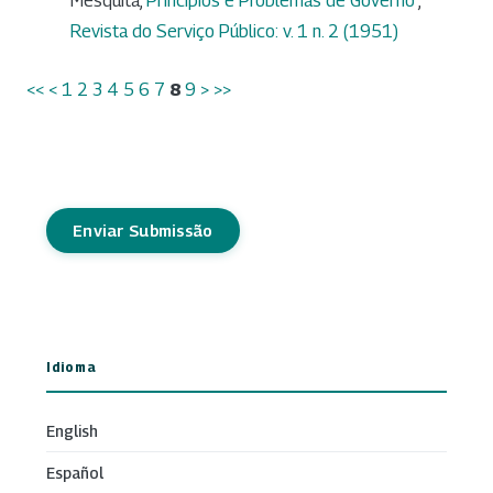
Mesquita,
Princípios e Problemas de Governo
,
Revista do Serviço Público: v. 1 n. 2 (1951)
<<
<
1
2
3
4
5
6
7
8
9
>
>>
Enviar Submissão
Idioma
English
Español