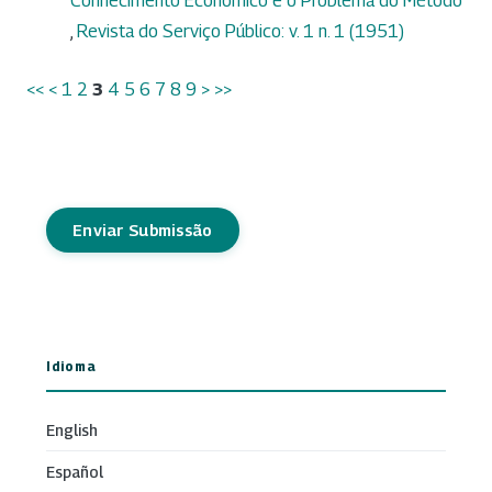
Conhecimento Econômico e o Problema do Método
,
Revista do Serviço Público: v. 1 n. 1 (1951)
<<
<
1
2
3
4
5
6
7
8
9
>
>>
Enviar Submissão
Idioma
English
Español