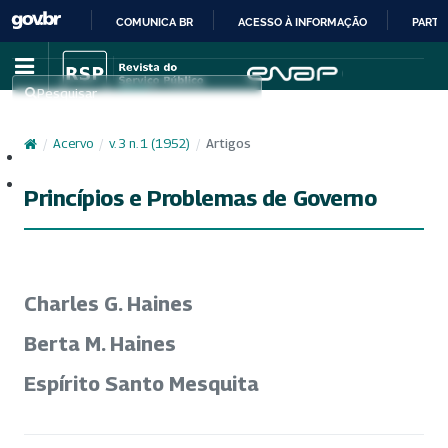
COMUNICA BR
ACESSO À INFORMAÇÃO
PARTI
IR
PARA
Pesquisar
O
CONTEÚDO
/
Acervo
/
v. 3 n. 1 (1952)
/
Artigos
Cadastro
Acesso
Princípios e Problemas de Governo
Charles G. Haines
Berta M. Haines
Espírito Santo Mesquita