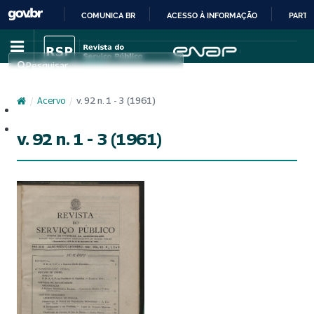
COMUNICA BR
ACESSO À INFORMAÇÃO
PARTI
IR
PARA
Pesquisar
O
CONTEÚDO
/
Acervo
/
v. 92 n. 1 - 3 (1961)
Cadastro
Acesso
v. 92 n. 1 - 3 (1961)