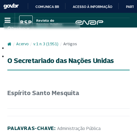
COMUNICA BR
ACESSO À INFORMAÇÃO
PARTI
IR
PARA
Pesquisar
O
CONTEÚDO
/
Acervo
/
v. 1 n. 3 (1951)
/
Artigos
Cadastro
Acesso
O Secretariado das Nações Unidas
Espírito Santo Mesquita
PALAVRAS-CHAVE:
Administração Pública