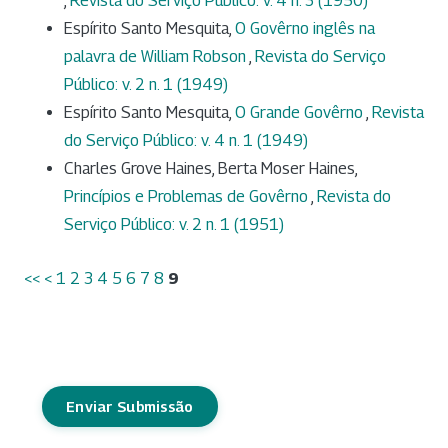
,
Revista do Serviço Público: v. 4 n. 3 (1950)
Espírito Santo Mesquita,
O Govêrno inglês na
palavra de William Robson
,
Revista do Serviço
Público: v. 2 n. 1 (1949)
Espírito Santo Mesquita,
O Grande Govêrno
,
Revista
do Serviço Público: v. 4 n. 1 (1949)
Charles Grove Haines, Berta Moser Haines,
Princípios e Problemas de Govêrno
,
Revista do
Serviço Público: v. 2 n. 1 (1951)
<<
<
1
2
3
4
5
6
7
8
9
Enviar Submissão