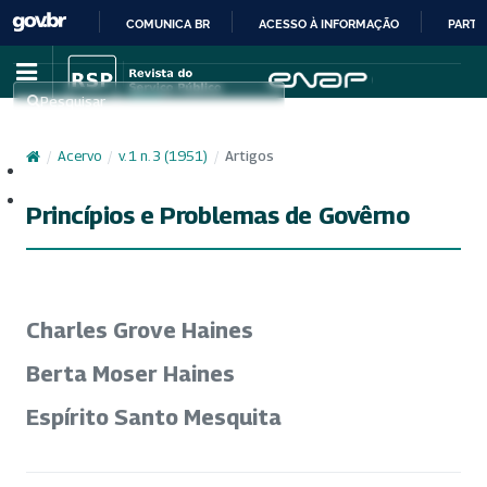
COMUNICA BR
ACESSO À INFORMAÇÃO
PARTI
IR
PARA
Pesquisar
O
CONTEÚDO
/
Acervo
/
v. 1 n. 3 (1951)
/
Artigos
Cadastro
Acesso
Princípios e Problemas de Govêrno
Charles Grove Haines
Berta Moser Haines
Espírito Santo Mesquita