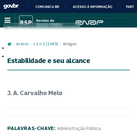
COMUNICA BR
ACESSO À INFORMAÇÃO
PARTI
IR
PARA
Pesquisar
O
CONTEÚDO
/
Acervo
/
v. 1 n. 2 (1949)
/
Artigos
Cadastro
Acesso
Estabilidade e seu alcance
J. A. Carvalho Melo
PALAVRAS-CHAVE:
Administração Pública