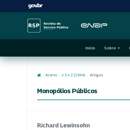
Início
Sobre
/
Acervo
/
v. 3 n. 2 (1944)
/
Artigos
Monopólios Públicos
Richard Lewinsohn