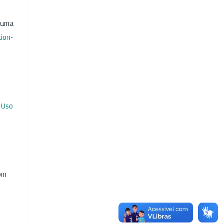
b uma
ion-
 Uso
com