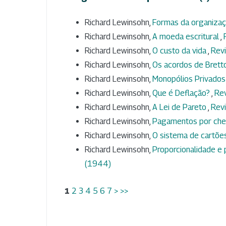
Richard Lewinsohn,
Formas da organiza
Richard Lewinsohn,
A moeda escritural
,
Richard Lewinsohn,
O custo da vida
,
Revi
Richard Lewinsohn,
Os acordos de Bret
Richard Lewinsohn,
Monopólios Privado
Richard Lewinsohn,
Que é Deflação?
,
Rev
Richard Lewinsohn,
A Lei de Pareto
,
Revi
Richard Lewinsohn,
Pagamentos por ch
Richard Lewinsohn,
O sistema de cartõe
Richard Lewinsohn,
Proporcionalidade e 
(1944)
1
2
3
4
5
6
7
>
>>