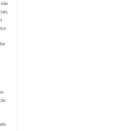
e não
iais,
as
nça.
tor
io
ção
cado