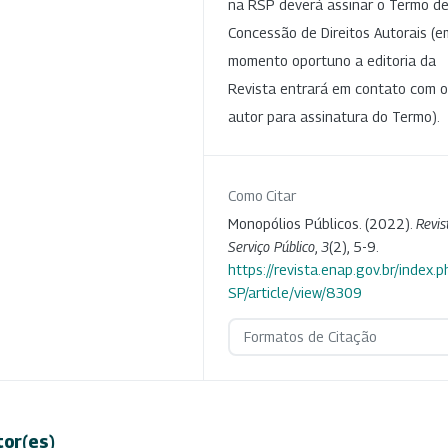
na RSP deverá assinar o Termo d
Concessão de Direitos Autorais (e
momento oportuno a editoria da
Revista entrará em contato com o
autor para assinatura do Termo).
Como Citar
Monopólios Públicos. (2022).
Revis
Serviço Público
,
3
(2), 5-9.
https://revista.enap.gov.br/index.p
SP/article/view/8309
Formatos de Citação
tor(es)