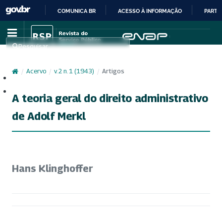
COMUNICA BR
ACESSO À INFORMAÇÃO
PARTI
IR
PARA
Pesquisar
O
CONTEÚDO
/
Acervo
/
v. 2 n. 1 (1943)
/
Artigos
Cadastro
Acesso
A teoria geral do direito administrativo
de Adolf Merkl
Hans Klinghoffer