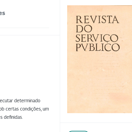
es
xecutar determinado
ob certas condições, um
 definidas.