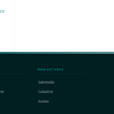
co:
PARA AUTORES
Submissão
res
Cadastrar
Acesso