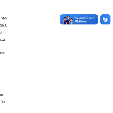
e não
iais,
as
nça.
tor
io
ção