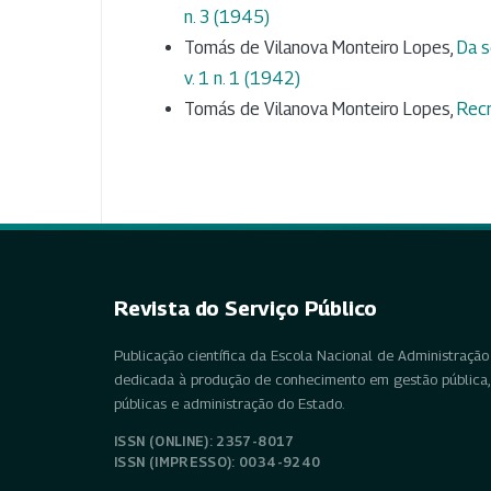
n. 3 (1945)
Tomás de Vilanova Monteiro Lopes,
Da s
v. 1 n. 1 (1942)
Tomás de Vilanova Monteiro Lopes,
Rec
Revista do Serviço Público
Publicação científica da Escola Nacional de Administração 
dedicada à produção de conhecimento em gestão pública, 
públicas e administração do Estado.
ISSN (ONLINE): 2357-8017
ISSN (IMPRESSO): 0034-9240