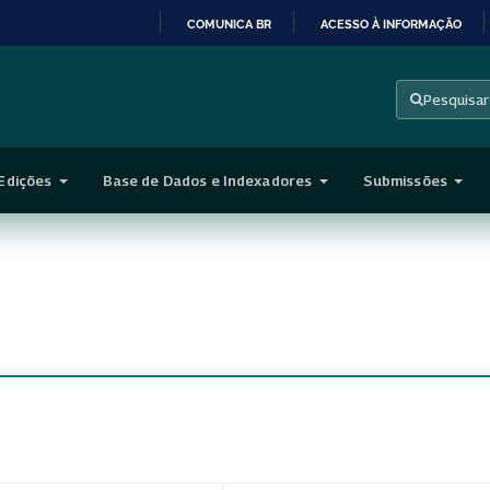
COMUNICA BR
ACESSO À INFORMAÇÃO
IR
PARA
Pesquisar
O
CONTEÚDO
Edições
Base de Dados e Indexadores
Submissões