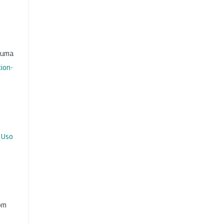
b uma
ion-
 Uso
com