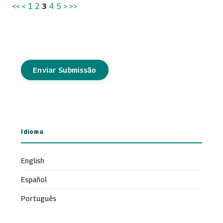
<<
<
1
2
3
4
5
>
>>
Enviar Submissão
Idioma
English
Español
Português