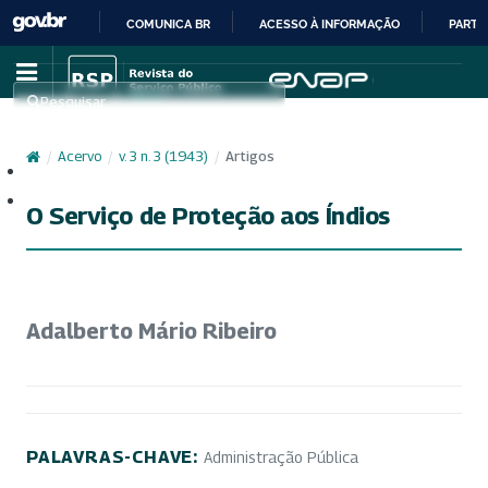
COMUNICA BR
ACESSO À INFORMAÇÃO
PARTI
IR
PARA
Pesquisar
O
CONTEÚDO
/
Acervo
/
v. 3 n. 3 (1943)
/
Artigos
Cadastro
Acesso
O Serviço de Proteção aos Índios
Adalberto Mário Ribeiro
PALAVRAS-CHAVE:
Administração Pública