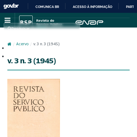
COMUNICA BR
ACESSO À INFORMAÇÃO
PARTI
IR
PARA
Pesquisar
O
CONTEÚDO
/
Acervo
/
v. 3 n. 3 (1945)
Cadastro
Acesso
v. 3 n. 3 (1945)