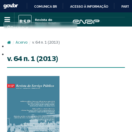
COMUNICA BR
ACESSO À INFORMAÇÃO
PARTI
IR
PARA
Pesquisar
O
CONTEÚDO
/
Acervo
/
v. 64 n. 1 (2013)
Cadastro
Acesso
v. 64 n. 1 (2013)