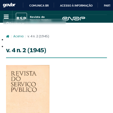
COMUNICA BR
ACESSO À INFORMAÇÃO
PARTI
IR
PARA
Pesquisar
O
CONTEÚDO
/
Acervo
/
v. 4 n. 2 (1945)
Cadastro
Acesso
v. 4 n. 2 (1945)