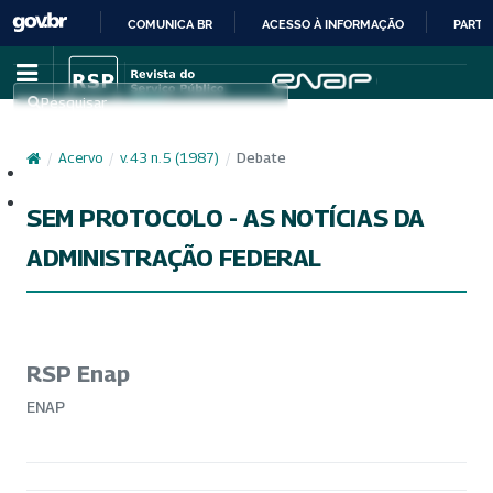
COMUNICA BR
ACESSO À INFORMAÇÃO
PARTI
IR
PARA
Pesquisar
O
CONTEÚDO
/
Acervo
/
v. 43 n. 5 (1987)
/
Debate
Cadastro
Acesso
SEM PROTOCOLO - AS NOTÍCIAS DA
ADMINISTRAÇÃO FEDERAL
RSP Enap
ENAP