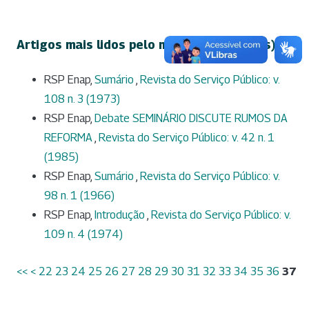
Artigos mais lidos pelo mesmo(s) autor(es)
RSP Enap,
Sumário
,
Revista do Serviço Público: v.
108 n. 3 (1973)
RSP Enap,
Debate SEMINÁRIO DISCUTE RUMOS DA
REFORMA
,
Revista do Serviço Público: v. 42 n. 1
(1985)
RSP Enap,
Sumário
,
Revista do Serviço Público: v.
98 n. 1 (1966)
RSP Enap,
Introdução
,
Revista do Serviço Público: v.
109 n. 4 (1974)
<<
<
22
23
24
25
26
27
28
29
30
31
32
33
34
35
36
37