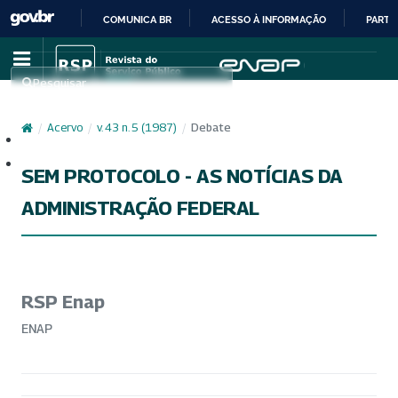
COMUNICA BR
ACESSO À INFORMAÇÃO
PARTI
IR
PARA
Pesquisar
O
CONTEÚDO
/
Acervo
/
v. 43 n. 5 (1987)
/
Debate
Cadastro
Acesso
SEM PROTOCOLO - AS NOTÍCIAS DA
ADMINISTRAÇÃO FEDERAL
RSP Enap
ENAP