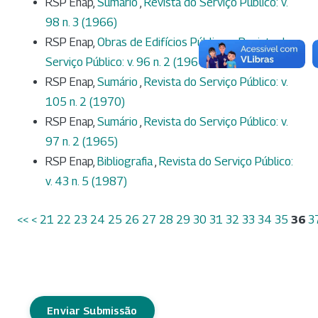
RSP Enap,
Sumário
,
Revista do Serviço Público: v.
98 n. 3 (1966)
RSP Enap,
Obras de Edifícios Públicos
,
Revista do
Serviço Público: v. 96 n. 2 (1964)
RSP Enap,
Sumário
,
Revista do Serviço Público: v.
105 n. 2 (1970)
RSP Enap,
Sumário
,
Revista do Serviço Público: v.
97 n. 2 (1965)
RSP Enap,
Bibliografia
,
Revista do Serviço Público:
v. 43 n. 5 (1987)
<<
<
21
22
23
24
25
26
27
28
29
30
31
32
33
34
35
36
3
Enviar Submissão