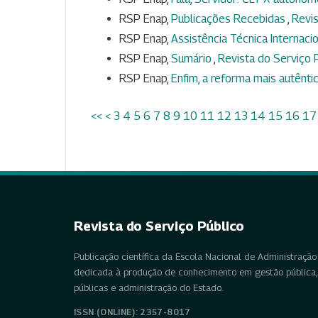
RSP Enap,
Publicações Recebidas
,
Revis
RSP Enap,
Assistência Técnica Internaci
RSP Enap,
Sumário
,
Revista do Serviço P
RSP Enap,
Enfim, a reforma mais autênti
<<
<
3
4
5
6
7
8
9
10
11
12
13
14
15
16
17
Revista do Serviço Público
Publicação científica da Escola Nacional de Administração 
dedicada à produção de conhecimento em gestão pública, 
públicas e administração do Estado.
ISSN (ONLINE): 2357-8017