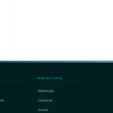
PARA AUTORES
Submissão
res
Cadastrar
Acesso