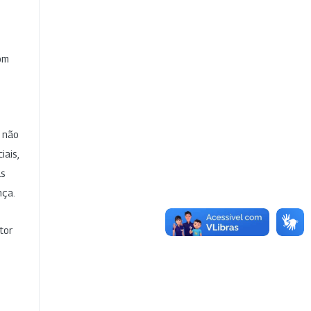
com
e não
iais,
as
nça.
tor