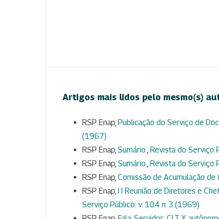
Artigos mais lidos pelo mesmo(s) au
RSP Enap,
Publicação do Serviço de D
(1967)
RSP Enap,
Sumário
,
Revista do Serviço P
RSP Enap,
Sumário
,
Revista do Serviço P
RSP Enap,
Comissão de Acumulação de
RSP Enap,
I I Reunião de Diretores e Ch
Serviço Público: v. 104 n. 3 (1969)
RSP Enap,
Fala, Servidor: CLT X autôno