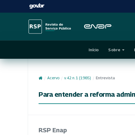
Início
Sobre
/
Acervo
/
v. 42 n. 1 (1985)
/
Entrevista
Para entender a reforma admin
RSP Enap