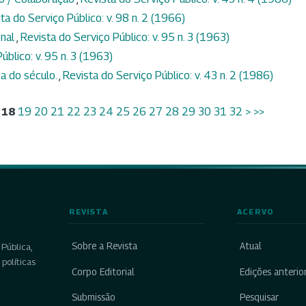
ta do Serviço Público: v. 98 n. 2 (1966)
onal
,
Revista do Serviço Público: v. 95 n. 3 (1963)
úblico: v. 95 n. 3 (1963)
ca do século.
,
Revista do Serviço Público: v. 43 n. 2 (1986)
18
19
20
21
22
23
24
25
26
27
28
29
30
31
32
>
>>
REVISTA
ACERVO
Sobre a Revista
Atual
Pública,
políticas
Corpo Editorial
Edições anterio
Submissão
Pesquisar