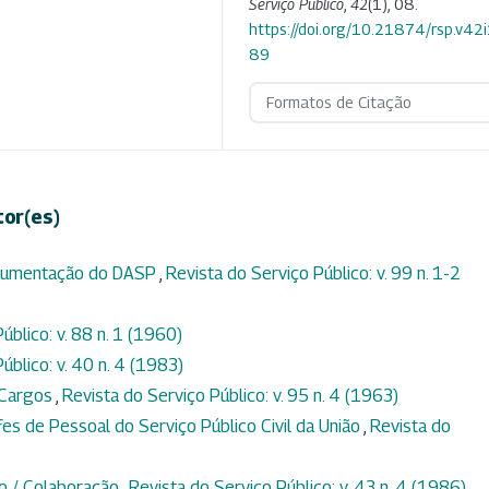
Serviço Público
,
42
(1), 08.
https://doi.org/10.21874/rsp.v42
89
Formatos de Citação
tor(es)
ocumentação do DASP
,
Revista do Serviço Público: v. 99 n. 1-2
úblico: v. 88 n. 1 (1960)
úblico: v. 40 n. 4 (1983)
 Cargos
,
Revista do Serviço Público: v. 95 n. 4 (1963)
efes de Pessoal do Serviço Público Civil da União
,
Revista do
mo / Colaboração
,
Revista do Serviço Público: v. 43 n. 4 (1986)