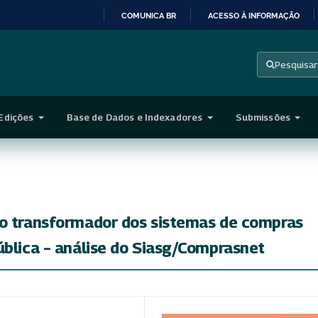
COMUNICA BR
ACESSO À INFORMAÇÃO
IR
PARA
Pesquisar
O
CONTEÚDO
Edições
Base de Dados e Indexadores
Submissões
to transformador dos sistemas de compras
ública – análise do Siasg/Comprasnet