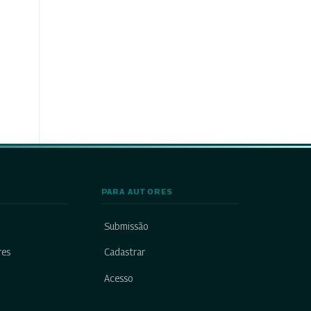
PARA AUTORES
Submissão
res
Cadastrar
Acesso