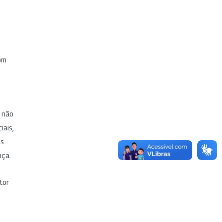
com
e não
iais,
as
nça.
tor