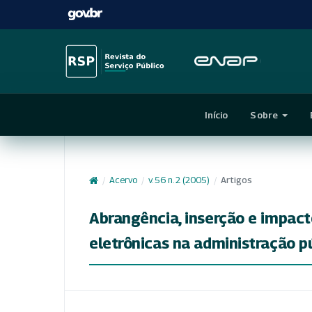
Início
Sobre
/
Acervo
/
v. 56 n. 2 (2005)
/
Artigos
Abrangência, inserção e impac
eletrônicas na administração p