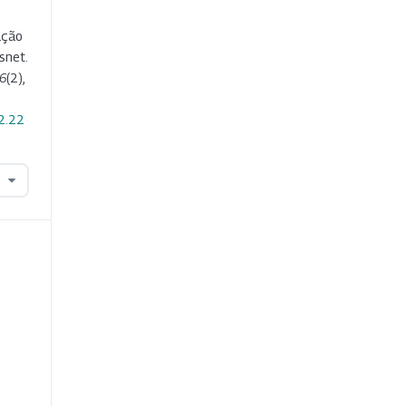
ação
snet.
6
(2),
i2.22