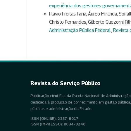
experiência dos gestores governament
Flávio Freitas Faria, Áureo Miranda, Son
Christo Fernandes, Gilberto Guezorni Fil
Administração Pública Federal
,
Revista 
Revista do Serviço Público
Publicação científica da Escola Nacional de Administração 
dedicada à produção de conhecimento em gestão pública, 
públicas e administração do Estado.
ISSN (ONLINE): 2357-8017
ISSN (IMPRESSO): 0034-9240