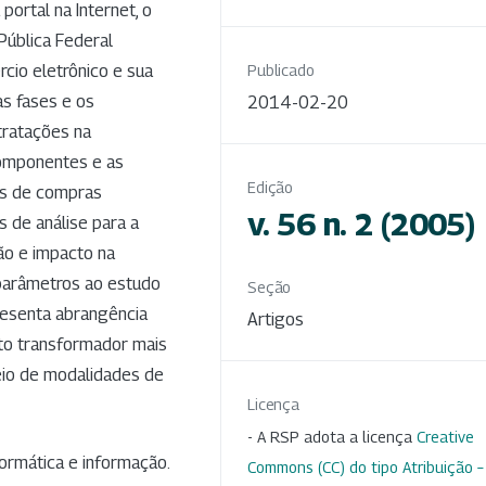
portal na Internet, o
Pública Federal
rcio eletrônico e sua
Publicado
as fases e os
2014-02-20
ratações na
 componentes e as
Edição
as de compras
v. 56 n. 2 (2005)
 de análise para a
ão e impacto na
parâmetros ao estudo
Seção
resenta abrangência
Artigos
cto transformador mais
eio de modalidades de
Licença
- A RSP adota a licença
Creative
nformática e informação.
Commons (CC) do tipo Atribuição –