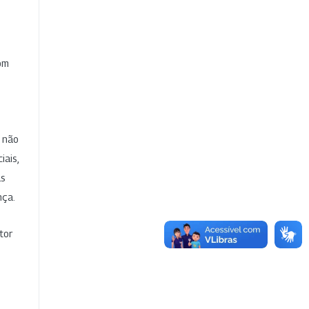
com
e não
iais,
as
nça.
tor