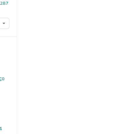
2.287
iço
 4