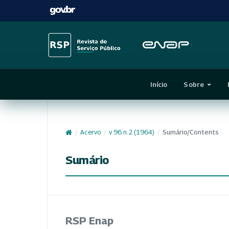
Início
Sobre
/
Acervo
/
v. 96 n. 2 (1964)
/
Sumário/Contents
Sumário
RSP Enap