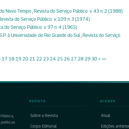
 do Novo Tempo
,
Revista do Serviço Público: v. 43 n. 2 (1988)
Revista do Serviço Público: v. 109 n. 3 (1974)
ta do Serviço Público: v. 97 n. 4 (1965)
.S.P. à Universidade do Rio Grande do Sul
,
Revista do Serviço
6
17
18
19
20
21
22
23
24
25
26
27
28
29
30
>
>>
REVISTA
ACERVO
Sobre a Revista
Atual
Pública,
políticas
Corpo Editorial
Edições anterio