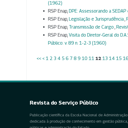
(1962)
RSP Enap,
DPE: Assessorando a SEDAP
RSP Enap,
Legislação e Jurisprudência
,
RSP Enap,
Transmissão de Cargo
,
Revis
RSP Enap,
Visita do Diretor-Geral do D.A
Público: v. 89 n. 1-2-3 (1960)
<<
<
1
2
3
4
5
6
7
8
9
10
11
12
13
14
15
1
Revista do Serviço Público
Publicação científica da Escola Nacional de Administração 
dedicada à produção de conhecimento em gestão pública, 
públicas e administração do Estado.