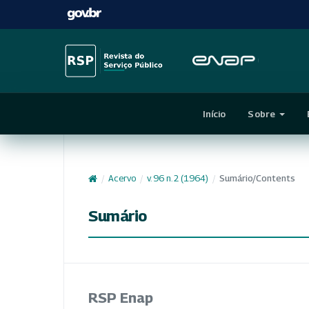
Início
Sobre
/
Acervo
/
v. 96 n. 2 (1964)
/
Sumário/Contents
Sumário
RSP Enap