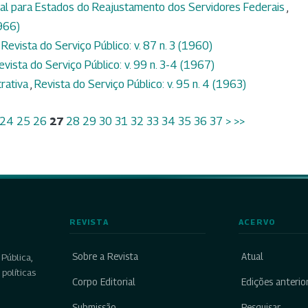
ial para Estados do Reajustamento dos Servidores Federais
,
1966)
,
Revista do Serviço Público: v. 87 n. 3 (1960)
evista do Serviço Público: v. 99 n. 3-4 (1967)
rativa
,
Revista do Serviço Público: v. 95 n. 4 (1963)
24
25
26
27
28
29
30
31
32
33
34
35
36
37
>
>>
REVISTA
ACERVO
Sobre a Revista
Atual
Pública,
políticas
Corpo Editorial
Edições anterio
Submissão
Pesquisar