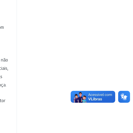
com
e não
iais,
as
nça.
tor