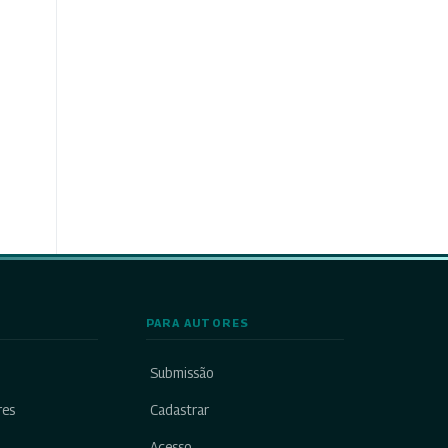
PARA AUTORES
Submissão
res
Cadastrar
Acesso