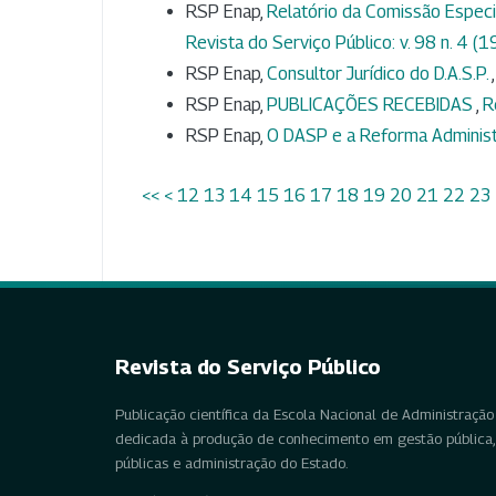
RSP Enap,
Relatório da Comissão Espec
Revista do Serviço Público: v. 98 n. 4 (
RSP Enap,
Consultor Jurídico do D.A.S.P.
RSP Enap,
PUBLICAÇÕES RECEBIDAS
,
R
RSP Enap,
O DASP e a Reforma Administ
<<
<
12
13
14
15
16
17
18
19
20
21
22
23
Revista do Serviço Público
Publicação científica da Escola Nacional de Administração 
dedicada à produção de conhecimento em gestão pública, 
públicas e administração do Estado.