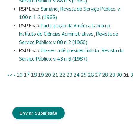
Serviço Público: v. 88 n. 3 (1960)
RSP Enap,
Sumário
,
Revista do Serviço Público: v.
100 n. 1-2 (1968)
RSP Enap,
Participação da América Latina no
Instituto de Ciências Administrativas
,
Revista do
Serviço Público: v. 88 n. 2 (1960)
RSP Enap,
Ulisses: a fé presidencialista
,
Revista do
Serviço Público: v. 43 n. 6 (1987)
<<
<
16
17
18
19
20
21
22
23
24
25
26
27
28
29
30
31
Enviar Submissão