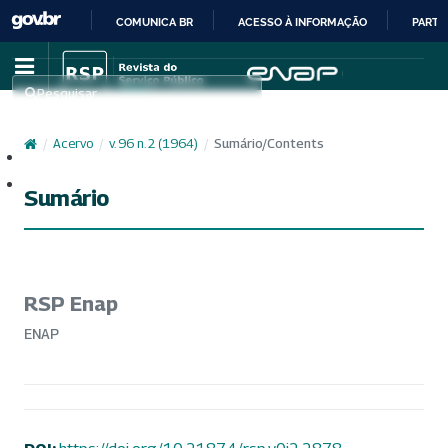
COMUNICA BR
ACESSO À INFORMAÇÃO
PARTI
IR
PARA
Pesquisar
O
CONTEÚDO
/
Acervo
/
v. 96 n. 2 (1964)
/
Sumário/Contents
Cadastro
Acesso
Sumário
RSP Enap
ENAP