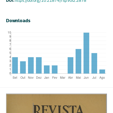
DOI:
https://doi.org/10.21874/rsp.v0i2.2878
Downloads