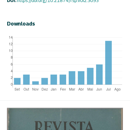
DOI:
https://doi.org/10.21874/rsp.v0i2.3093
Downloads