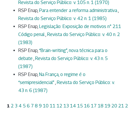
Revista do Serviço Público: v. 105 n. 1 (1970)
RSP Enap,
Para entender a reforma administrativa
,
Revista do Serviço Público: v. 42 n. 1 (1985)
RSP Enap,
Legislação: Exposição de motivos n° 211
Código penal
,
Revista do Serviço Público: v. 40 n. 2
(1983)
RSP Enap,
“Brain-writing”, nova técnica para o
debate
,
Revista do Serviço Público: v. 43 n. 5
(1987)
RSP Enap,
Na França, o regime é o
“semipresidencial”
,
Revista do Serviço Público: v.
43 n. 6 (1987)
1
2
3
4
5
6
7
8
9
10
11
12
13
14
15
16
17
18
19
20
21
2