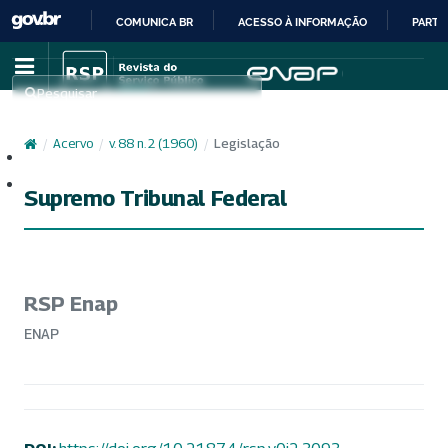
COMUNICA BR
ACESSO À INFORMAÇÃO
PARTI
IR
PARA
Pesquisar
O
CONTEÚDO
/
Acervo
/
v. 88 n. 2 (1960)
/
Legislação
Cadastro
Acesso
Supremo Tribunal Federal
RSP Enap
ENAP