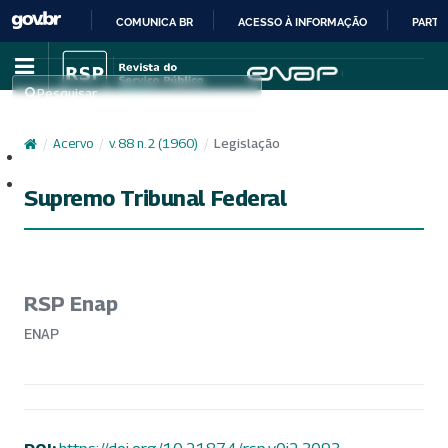
COMUNICA BR
ACESSO À INFORMAÇÃO
PARTI
IR
PARA
Pesquisar
O
CONTEÚDO
/
Acervo
/
v. 88 n. 2 (1960)
/
Legislação
Cadastro
Acesso
Supremo Tribunal Federal
RSP Enap
ENAP