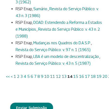
3 (1962)
RSP Enap,
Sumário
,
Revista do Serviço Público: v.
43 n. 3 (1986)
RSP Enap,
DOAD: Estendendo a Reforma a Estados
e Municípios
,
Revista do Serviço Público: v. 43 n. 2
(1988)
RSP Enap,
Mudanças nos Quadros do D.A.S.P.
,
Revista do Serviço Público: v. 97 n. 1 (1965)
RSP Enap,
LBA é um modelo de descentralização
,
Revista do Serviço Público: v. 43 n. 5 (1987)
<<
<
1
2
3
4
5
6
7
8
9
10
11
12
13
14
15
16
17
18
19
20
Enviar Submissão