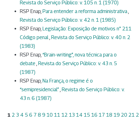
Revista do Serviço Público: v. 105 n. 1 (1970)
RSP Enap,
Para entender a reforma administrativa
,
Revista do Serviço Público: v. 42 n. 1 (1985)
RSP Enap,
Legislação: Exposição de motivos n° 211
Código penal
,
Revista do Serviço Público: v. 40 n. 2
(1983)
RSP Enap,
“Brain-writing”, nova técnica para o
debate
,
Revista do Serviço Público: v. 43 n. 5
(1987)
RSP Enap,
Na França, o regime é o
“semipresidencial”
,
Revista do Serviço Público: v.
43 n. 6 (1987)
1
2
3
4
5
6
7
8
9
10
11
12
13
14
15
16
17
18
19
20
21
2