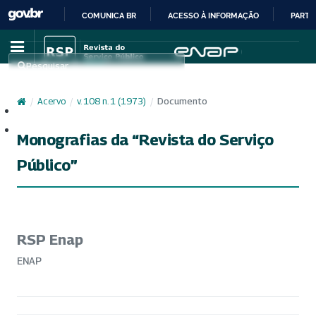
COMUNICA BR
ACESSO À INFORMAÇÃO
PARTI
IR
PARA
Pesquisar
O
CONTEÚDO
/
Acervo
/
v. 108 n. 1 (1973)
/
Documento
Cadastro
Acesso
Monografias da “Revista do Serviço
Público”
RSP Enap
ENAP