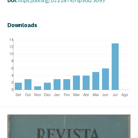
DOI:
https://doi.org/10.21874/rsp.v0i2.3093
Downloads