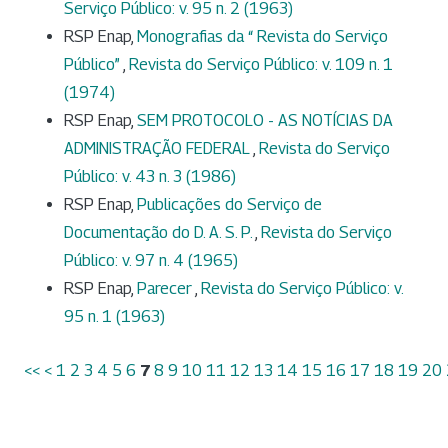
Serviço Público: v. 95 n. 2 (1963)
RSP Enap,
Monografias da “ Revista do Serviço
Público”
,
Revista do Serviço Público: v. 109 n. 1
(1974)
RSP Enap,
SEM PROTOCOLO - AS NOTÍCIAS DA
ADMINISTRAÇÃO FEDERAL
,
Revista do Serviço
Público: v. 43 n. 3 (1986)
RSP Enap,
Publicações do Serviço de
Documentação do D. A. S. P.
,
Revista do Serviço
Público: v. 97 n. 4 (1965)
RSP Enap,
Parecer
,
Revista do Serviço Público: v.
95 n. 1 (1963)
<<
<
1
2
3
4
5
6
7
8
9
10
11
12
13
14
15
16
17
18
19
20