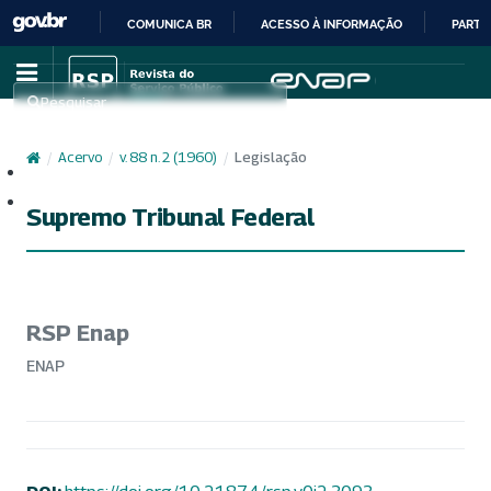
COMUNICA BR
ACESSO À INFORMAÇÃO
PARTI
IR
PARA
Pesquisar
O
CONTEÚDO
/
Acervo
/
v. 88 n. 2 (1960)
/
Legislação
Cadastro
Acesso
Supremo Tribunal Federal
RSP Enap
ENAP