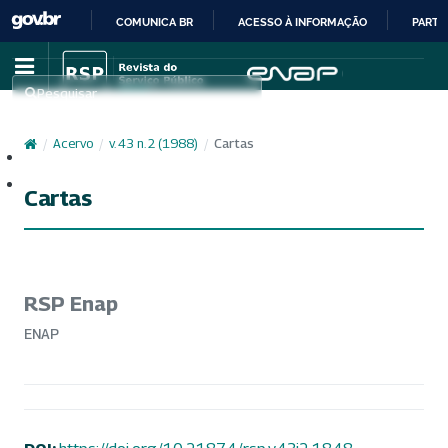
COMUNICA BR
ACESSO À INFORMAÇÃO
PARTI
IR
PARA
Pesquisar
O
CONTEÚDO
/
Acervo
/
v. 43 n. 2 (1988)
/
Cartas
Cadastro
Acesso
Cartas
RSP Enap
ENAP