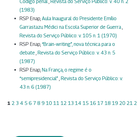
Código penal
,
Revista do Serviço Público: v. 40 n. 2
(1983)
RSP Enap,
Aula Inaugural do Presidente Emílio
Garrastazu Médici na Escola Superior de Guerra
,
Revista do Serviço Público: v. 105 n. 1 (1970)
RSP Enap,
“Brain-writing”, nova técnica para o
debate
,
Revista do Serviço Público: v. 43 n. 5
(1987)
RSP Enap,
Na França, o regime é o
“semipresidencial”
,
Revista do Serviço Público: v.
43 n. 6 (1987)
1
2
3
4
5
6
7
8
9
10
11
12
13
14
15
16
17
18
19
20
21
2