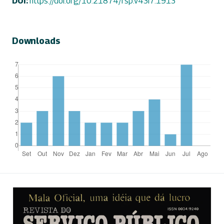
DOI:
https://doi.org/10.21874/rsp.v43i7.1913
Downloads