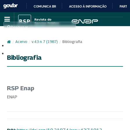
COMUNICA BR
ACESSO À INFORMAÇÃO
PARTI
IR
PARA
Pesquisar
O
CONTEÚDO
/
Acervo
/
v. 43 n. 7 (1987)
/
Bibliografia
Cadastro
Acesso
Bibliografia
RSP Enap
ENAP