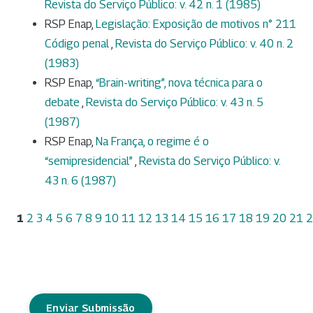
Revista do Serviço Público: v. 42 n. 1 (1985)
RSP Enap,
Legislação: Exposição de motivos n° 211
Código penal
,
Revista do Serviço Público: v. 40 n. 2
(1983)
RSP Enap,
“Brain-writing”, nova técnica para o
debate
,
Revista do Serviço Público: v. 43 n. 5
(1987)
RSP Enap,
Na França, o regime é o
“semipresidencial”
,
Revista do Serviço Público: v.
43 n. 6 (1987)
1
2
3
4
5
6
7
8
9
10
11
12
13
14
15
16
17
18
19
20
21
2
Enviar Submissão