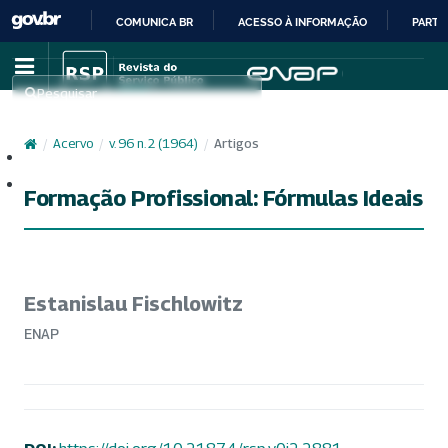
COMUNICA BR
ACESSO À INFORMAÇÃO
PARTI
IR
PARA
Pesquisar
O
CONTEÚDO
/
Acervo
/
v. 96 n. 2 (1964)
/
Artigos
Cadastro
Acesso
Formação Profissional: Fórmulas Ideais
Estanislau Fischlowitz
ENAP