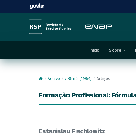
Início
Sobre
/
Acervo
/
v. 96 n. 2 (1964)
/
Artigos
Formação Profissional: Fórmula
Estanislau Fischlowitz