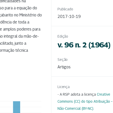
ificuldades na
so para a equação do
Publicado
abarito no Ministério do
2017-10-19
ndência de toda a
l e amplos poderes para
ção integral da mão-de-
Edição
v. 96 n. 2 (1964)
litado, junto a
ormação técnica
Seção
Artigos
Licença
- A RSP adota a licença
Creative
Commons (CC) do tipo Atribuição –
Não-Comercial (BY-NC)
.