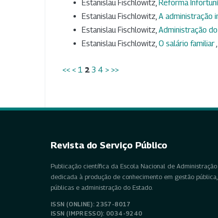
Estanislau Fischlowitz,
Reforma Infortun
Estanislau Fischlowitz,
A administração i
Estanislau Fischlowitz,
Administração do
Estanislau Fischlowitz,
O salário familiar
<<
<
1
2
3
4
>
>>
Revista do Serviço Público
Publicação científica da Escola Nacional de Administração 
dedicada à produção de conhecimento em gestão pública, 
públicas e administração do Estado.
ISSN (ONLINE): 2357-8017
ISSN (IMPRESSO): 0034-9240