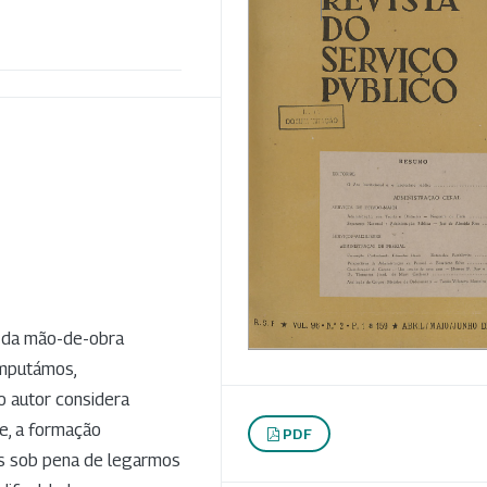
e da mão-de-obra
omputámos,
o autor considera
de, a formação
PDF
is sob pena de legarmos