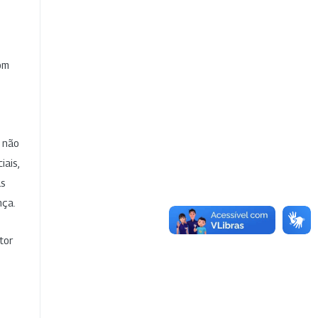
com
e não
iais,
as
nça.
tor