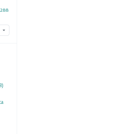
2.288
8)
ta