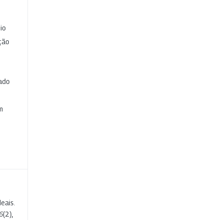
io
ção
cado
e
m
eais.
6
(2),